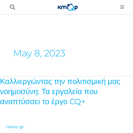
Skip
to
content
May 8, 2023
Καλλιεργώντας την πολιτισμική μας
Καλλιεργώντας
την
νοημοσύνη: Τα εργαλεία που
πολιτισμική
αναπτύσσει το έργο CQ+
μας
νοημοσύνη:
Τα
news-gr
εργαλεία