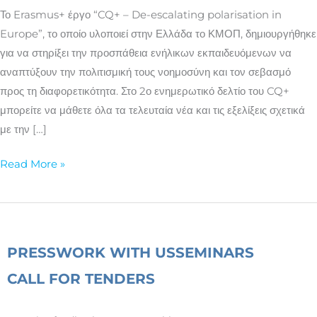
που
Το Erasmus+ έργο “CQ+ – De-escalating polarisation in
αναπτύσσει
Europe”, το οποίο υλοποιεί στην Ελλάδα το ΚΜΟΠ, δημιουργήθηκε
το
για να στηρίξει την προσπάθεια ενήλικων εκπαιδευόμενων να
έργο
αναπτύξουν την πολιτισμική τους νοημοσύνη και τον σεβασμό
CQ+
προς τη διαφορετικότητα. Στο 2ο ενημερωτικό δελτίο του CQ+
μπορείτε να μάθετε όλα τα τελευταία νέα και τις εξελίξεις σχετικά
με την […]
Read More »
PRESS
WORK WITH US
SEMINARS
CALL FOR TENDERS