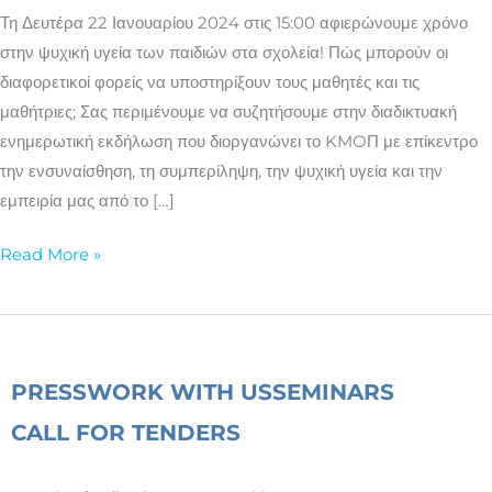
ενίσχυση
Τη Δευτέρα 22 Ιανουαρίου 2024 στις 15:00 αφιερώνουμε χρόνο
της
στην ψυχική υγεία των παιδιών στα σχολεία! Πώς μπορούν οι
ευημερίας
διαφορετικοί φορείς να υποστηρίξουν τους μαθητές και τις
των
μαθήτριες; Σας περιμένουμε να συζητήσουμε στην διαδικτυακή
παιδιών
ενημερωτική εκδήλωση που διοργανώνει το KMOΠ με επίκεντρο
την ενσυναίσθηση, τη συμπερίληψη, την ψυχική υγεία και την
εμπειρία μας από το […]
Read More »
PRESS
WORK WITH US
SEMINARS
CALL FOR TENDERS