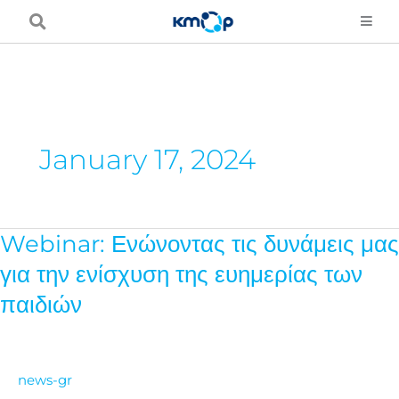
Skip
to
content
January 17, 2024
Webinar: Ενώνοντας τις δυνάμεις μας
Webinar:
Ενώνοντας
για την ενίσχυση της ευημερίας των
τις
παιδιών
δυνάμεις
μας
για
news-gr
την