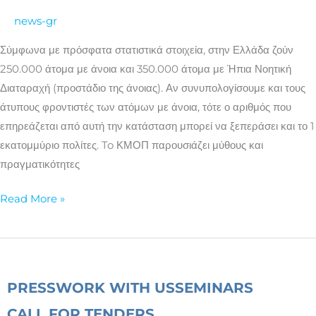
με
news-gr
την
Άνοια
Σύμφωνα με πρόσφατα στατιστικά στοιχεία, στην Ελλάδα ζούν
250.000 άτομα με άνοια και 350.000 άτομα με Ήπια Νοητική
Διαταραχή (προστάδιο της άνοιας). Αν συνυπολογίσουμε και τους
άτυπους φροντιστές των ατόμων με άνοια, τότε ο αριθμός που
επηρεάζεται από αυτή την κατάσταση μπορεί να ξεπεράσει και το 1
εκατομμύριο πολίτες. To ΚΜΟΠ παρουσιάζει μύθους και
πραγματικότητες
Read More »
PRESS
WORK WITH US
SEMINARS
CALL FOR TENDERS