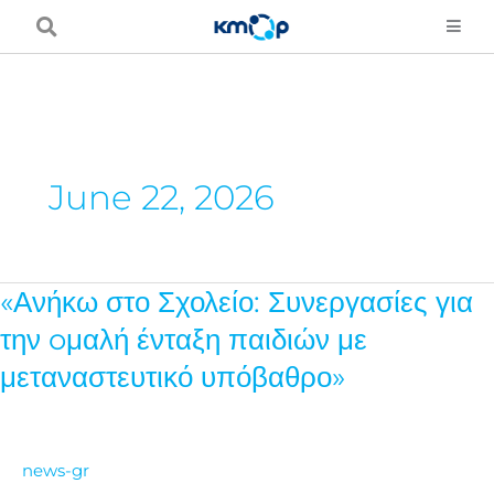
Skip
to
content
June 22, 2026
«Ανήκω στο Σχολείο: Συνεργασίες για
«Ανήκω
στο
την oμαλή ένταξη παιδιών με
Σχολείο:
μεταναστευτικό υπόβαθρο»
Συνεργασίες
για
την
news-gr
oμαλή