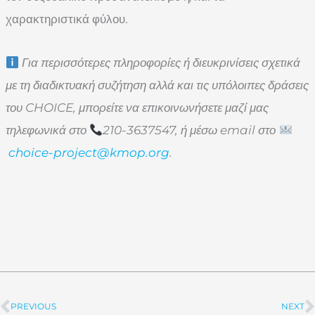
χαρακτηριστικά φύλου.
Για
περισσότερες
πληροφορίες
ή
διευκρινίσεις
σχετικά
με
τη
διαδικτυακή
συζήτηση
αλλά
και
τις
υπόλοιπες
δράσεις
του
CHOICE,
μπορείτε
να
επικοινωνήσετε
μαζί
μας
τηλεφων
ικά στο
210-3637547, ή μέσω email στο
choice-project@kmop.org
.
PREVIOUS
NEXT