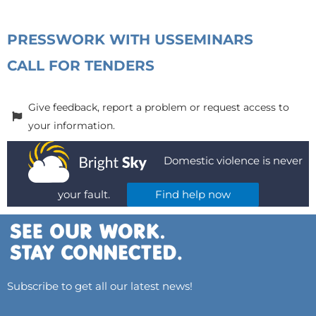
PRESS
WORK WITH US
SEMINARS
CALL FOR TENDERS
Give feedback, report a problem or request access to
your information.
Domestic violence is never
your fault.
Find help now
Subscribe to get all our latest news!