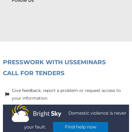
Follow Us
PRESS
WORK WITH US
SEMINARS
CALL FOR TENDERS
Give feedback, report a problem or request access to
your information.
Domestic violence is never
your fault.
Find help now