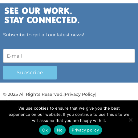
Subscribe to get all our latest news!
Subscribe
© 2025 All Rights Reserved.
|
Privacy Policy
|
Child Protection Policy
|
Gender Equality Plan
|
We use cookies to ensure that we give you the best
Λογοδοσία και Διαφάνεια
experience on our website. If you continue to use this site we
will assume that you are happy with it.
F
L
T
Y
I
S
T
a
i
w
o
n
p
i
Ok
No
Privacy policy
English
English
c
n
i
u
s
o
k