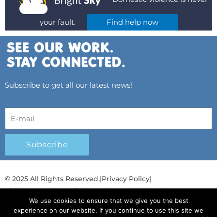
your fault.
Find help now
Subscribe to get all our latest news!
Subscribe
© 2025 All Rights Reserved.
|
Privacy Policy
|
Child Protection Policy
|
Gender Equality Plan
|
We use cookies to ensure that we give you the best
Λογοδοσία και Διαφάνεια
experience on our website. If you continue to use this site we