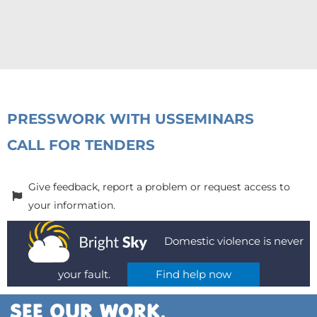
PRESS
WORK WITH US
SEMINARS
CALL FOR TENDERS
Give feedback, report a problem or request access to
your information.
Domestic violence is never
your fault.
Find help now