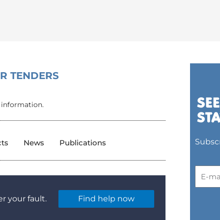
OR TENDERS
 information.
Subscr
cts
News
Publications
r your fault.
Find help now