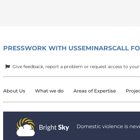
PRESS
WORK WITH US
SEMINARS
CALL F
Give feedback, report a problem or request access to your
About Us
What we do
Areas of Expertise
Proje
Domestic violence is neve