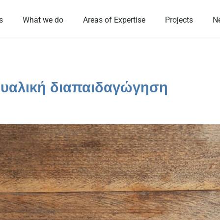
s
What we do
Areas of Expertise
Projects
N
ξουαλική διαπαιδαγώγηση