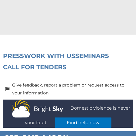
PRESS
WORK WITH US
SEMINARS
CALL FOR TENDERS
Give feedback, report a problem or request access to
your information.
Domestic violence is never
your fault.
Find help now