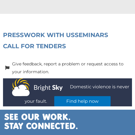
PRESS
WORK WITH US
SEMINARS
CALL FOR TENDERS
Give feedback, report a problem or request access to
your information.
Domestic violence is never
your fault.
Find help now