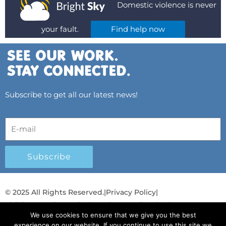
Domestic violence is never
your fault.
Find help now
Subscribe to get all our latest news!
Subscribe
© 2025 All Rights Reserved.
|
Privacy Policy
|
Child Protection Policy
|
Gender Equality Plan
|
We use cookies to ensure that we give you the best
Λογοδοσία και Διαφάνεια
experience on our website. If you continue to use this site we