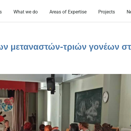
s
What we do
Areas of Expertise
Projects
N
ων μεταναστών-τριών γονέων σ