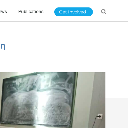
ews
Publications
Get Involved
τη