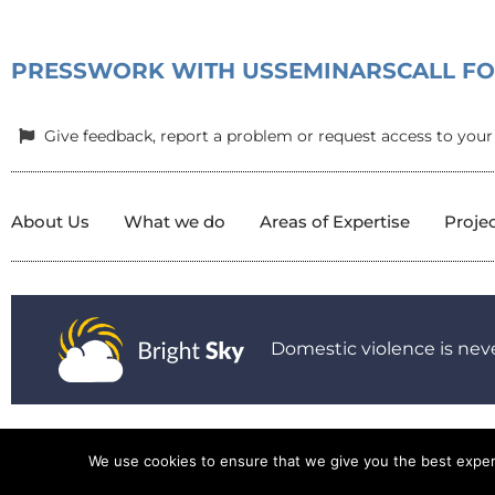
PRESS
WORK WITH US
SEMINARS
CALL F
Give feedback, report a problem or request access to your
About Us
What we do
Areas of Expertise
Proje
Domestic violence is neve
© 2025 All Rights Reserved.
|
Privacy Policy
|
Child Protection P
We use cookies to ensure that we give you the best experie