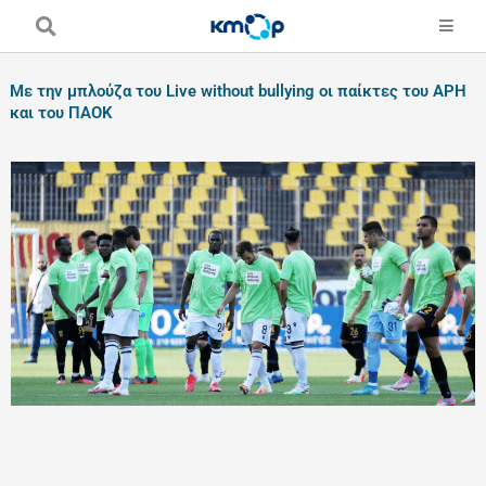
Skip
to
content
Με την μπλούζα του Live without bullying οι παίκτες του ΑΡΗ
και του ΠΑΟΚ