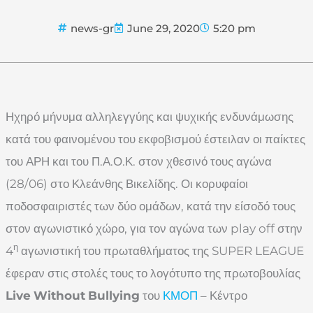
news-gr
June 29, 2020
5:20 pm
Ηχηρό μήνυμα αλληλεγγύης και ψυχικής ενδυνάμωσης
κατά του φαινομένου του εκφοβισμού έστειλαν οι παίκτες
του ΑΡΗ και του Π.Α.Ο.Κ. στον χθεσινό τους αγώνα
(28/06) στο Κλεάνθης Βικελίδης. Οι κορυφαίοι
ποδοσφαιριστές των δύο ομάδων, κατά την είσοδό τους
στον αγωνιστικό χώρο, για τον αγώνα των play off στην
η
4
αγωνιστική του πρωταθλήματος της SUPER LEAGUE
έφεραν στις στολές τους το λογότυπο της πρωτοβουλίας
Live
Without
Bullying
του
ΚΜΟΠ
– Κέντρο