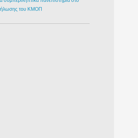
ια συμπεριληπτικά πανεπιστήμια στο
κδήλωσης του ΚΜΟΠ