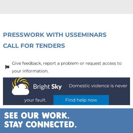
PRESS
WORK WITH US
SEMINARS
CALL FOR TENDERS
Give feedback, report a problem or request access to
your information.
Domestic violence is never
your fault.
Find help now