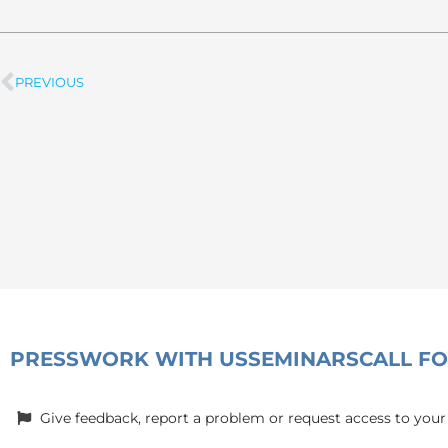
PREVIOUS
Prev
PRESS
WORK WITH US
SEMINARS
CALL F
Give feedback, report a problem or request access to your