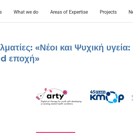
s
What we do
Areas of Expertise
Projects
N
ματίες: «Νέοι και Ψυχική υγεία:
id εποχή»