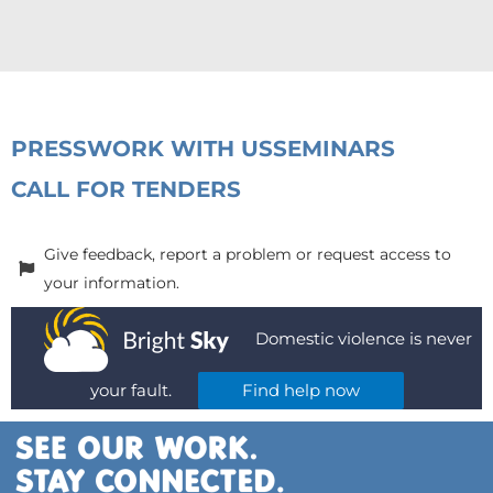
PRESS
WORK WITH US
SEMINARS
CALL FOR TENDERS
Give feedback, report a problem or request access to
your information.
Domestic violence is never
your fault.
Find help now