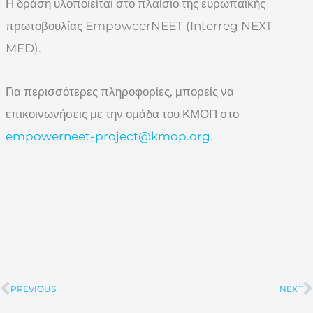
Η δράση υλοποιείται στο πλαίσιο της ευρωπαϊκής
πρωτοβουλίας EmpoweerNEET (Interreg NEXT
MED).
Για περισσότερες πληροφορίες, μπορείς να
επικοινωνήσεις με την ομάδα του ΚΜΟΠ στο
empowerneet-project@kmop.org
.
PREVIOUS
NEXT
Prev