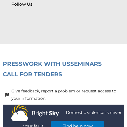
Follow Us
PRESS
WORK WITH US
SEMINARS
CALL FOR TENDERS
Give feedback, report a problem or request access to
your information.
Domestic violence is never
your fault.
Find help now