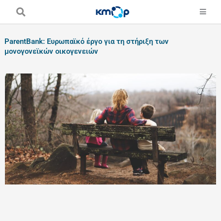
Skip
to
content
ParentBank: Ευρωπαϊκό έργο για τη στήριξη των
μονογονεϊκών οικογενειών