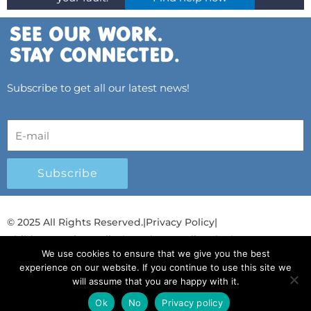
Subscribe to get all our latest news!
Subscribe
© 2025 All Rights Reserved.
|
Privacy Policy
|
Child Protection Policy
|
Gender Equality Plan
|
We use cookies to ensure that we give you the best
Λογοδοσία και Διαφάνεια
experience on our website. If you continue to use this site we
will assume that you are happy with it.
F
L
T
Y
I
S
T
a
i
w
o
n
p
i
Ok
No
Privacy policy
English
English