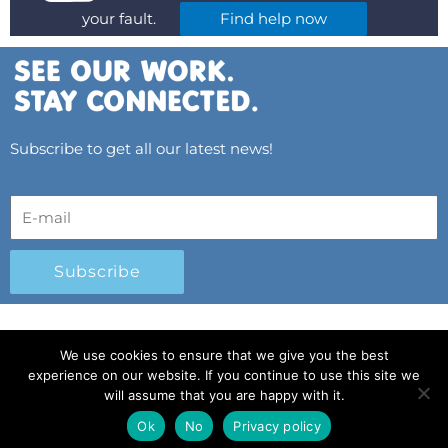
your fault.
Find help now
Subscribe to get all our latest news!
Subscribe
© 2025 All Rights Reserved.
|
Privacy Policy
|
We use cookies to ensure that we give you the best
Child Protection Policy
|
Gender Equality Plan
|
experience on our website. If you continue to use this site we
Λογοδοσία και Διαφάνεια
will assume that you are happy with it.
Ok
No
Privacy policy
F
L
T
Y
I
S
T
English
English