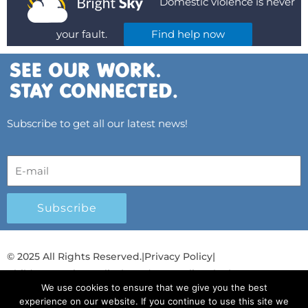
Domestic violence is never
your fault.
Find help now
Subscribe to get all our latest news!
Subscribe
© 2025 All Rights Reserved.
|
Privacy Policy
|
Child Protection Policy
|
Gender Equality Plan
|
We use cookies to ensure that we give you the best
Λογοδοσία και Διαφάνεια
experience on our website. If you continue to use this site we