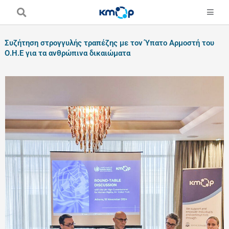
Skip
to
content
Συζήτηση στρογγυλής τραπέζης με τον Ύπατο Αρμοστή του
Ο.Η.Ε για τα ανθρώπινα δικαιώματα