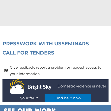
PRESS
WORK WITH US
SEMINARS
CALL FOR TENDERS
Give feedback, report a problem or request access to
your information.
Domestic violence is never
your fault.
Find help now