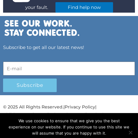
your fault.
Find help now
Subscribe to get all our latest news!
Subscribe
© 2025 All Rights Reserved.
|
Privacy Policy
|
Child Protection Policy
|
Gender Equality Plan
|
We use cookies to ensure that we give you the best
Λογοδοσία και Διαφάνεια
experience on our website. If you continue to use this site we
will assume that you are happy with it.
F
L
T
Y
I
S
T