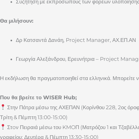
Συζήτηση με εκπροσώπους των φορέων υλοποίηση
Θα μιλήσουν:
Δρ Κατσαντά Δανάη, Project Manager, ΑΧ.ΕΠ.ΑΝ
Γεωργία Αλεξάνδρου, Ερευνήτρια – Project Mana
Η εκδήλωση θα πραγματοποιηθεί στα ελληνικά. Μπορείτε
Που θα βρείτε το WISER Hub;
Στην Πάτρα μέσω της ΑΧΕΠΑΝ (Κορίνθου 228, 2
ος
όροφο
Τρίτη & Πέμπτη 13:00-15:00)
Στoν Πειραιά μέσω του KMOΠ (
Ματρόζου 1 και Τζαβέλ
γραφείου: Δευτέρα & Πέμπτη 13:30-15:00)