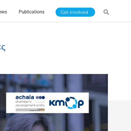
ews
Publications
Get Involved
ες