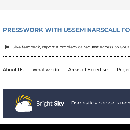
PRESS
WORK WITH US
SEMINARS
CALL F
Give feedback, report a problem or request access to your
About Us
What we do
Areas of Expertise
Proje
Domestic violence is neve
© 2025 All Rights Reserved.
|
Privacy Policy
|
Child Protection P