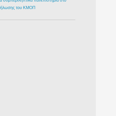
ια συμπεριληπτικά πανεπιστήμια στο
κδήλωσης του ΚΜΟΠ