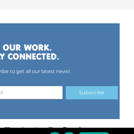
ibe to get all our latest news!
Subscribe
L
T
Y
I
S
T