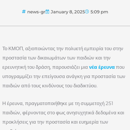
news-gr
January 8, 2025
5:09 pm
Το ΚΜΟΠ, αξιοποιώντας την πολυετή εμπειρία του στην
προστασία των δικαιωμάτων των παιδιών και την
ερευνητική του δράση, παρουσιάζει μια
νέα έρευνα
που
υπογραμμίζει την επείγουσα ανάγκη για προστασία των
παιδιών από τους κινδύνους του διαδικτύου.
Η έρευνα, πραγματοποιήθηκε με τη συμμετοχή 251
παιδιών, φέρνοντας στο φως ανησυχητικά δεδομένα και
προκλήσεις για την προστασία και ευημερία των