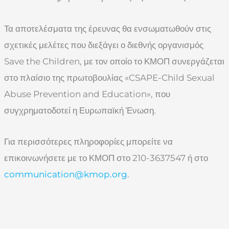
Τα αποτελέσματα της έρευνας θα ενσωματωθούν στις
σχετικές μελέτες που διεξάγει ο διεθνής οργανισμός
Save the Children, με τον οποίο το ΚΜΟΠ συνεργάζεται
στο πλαίσιο της πρωτοβουλίας «CSAPE-Child Sexual
Abuse Prevention and Education», που
συγχρηματοδοτεί η Ευρωπαϊκή Ένωση.
Για περισσότερες πληροφορίες μπορείτε να
επικοινωνήσετε με το ΚΜΟΠ στο 210-3637547 ή στο
communication@kmop.org
.