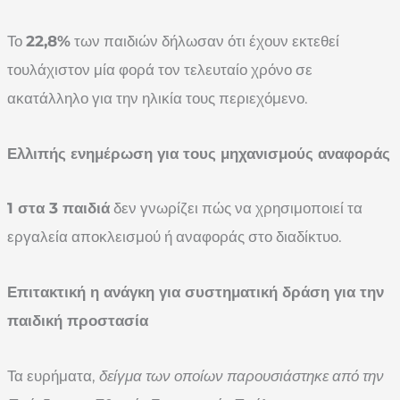
Το
22,8%
των παιδιών δήλωσαν ότι έχουν εκτεθεί
τουλάχιστον μία φορά τον τελευταίο χρόνο σε
ακατάλληλο για την ηλικία τους περιεχόμενο.
Ελλιπής ενημέρωση για τους μηχανισμούς αναφοράς
1 στα 3 παιδιά
δεν γνωρίζει πώς να χρησιμοποιεί τα
εργαλεία αποκλεισμού ή αναφοράς στο διαδίκτυο.
Επιτακτική η ανάγκη για συστηματική δράση για την
παιδική προστασία
Τα ευρήματα,
δείγμα των οποίων παρουσιάστηκε από την