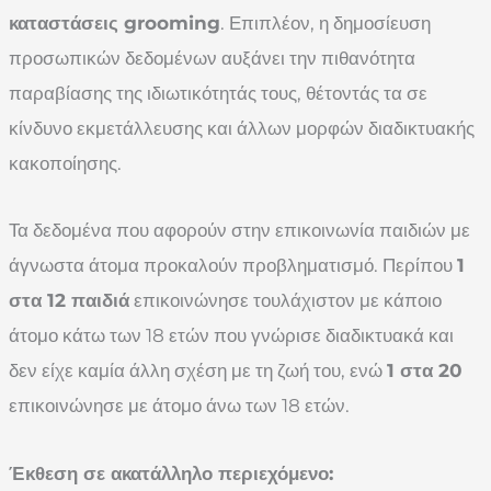
καταστάσεις grooming
. Επιπλέον, η δημοσίευση
προσωπικών δεδομένων αυξάνει την πιθανότητα
παραβίασης της ιδιωτικότητάς τους, θέτοντάς τα σε
κίνδυνο εκμετάλλευσης και άλλων μορφών διαδικτυακής
κακοποίησης.
Τα δεδομένα που αφορούν στην επικοινωνία παιδιών με
άγνωστα άτομα προκαλούν προβληματισμό. Περίπου
1
στα 12 παιδιά
επικοινώνησε τουλάχιστον με κάποιο
άτομο κάτω των 18 ετών που γνώρισε διαδικτυακά και
δεν είχε καμία άλλη σχέση με τη ζωή του, ενώ
1 στα 20
επικοινώνησε με άτομο άνω των 18 ετών.
Έκθεση σε ακατάλληλο περιεχόμενο: