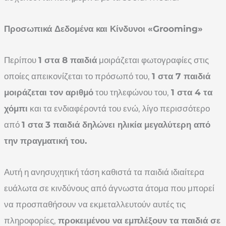
Προσωπικά Δεδομένα και Κίνδυνοι «
Grooming
»
Περίπου
1 στα 8 παιδιά
μοιράζεται φωτογραφίες στις
οποίες απεικονίζεται το πρόσωπό του,
1 στα 7 παιδιά
μοιράζεται τον αριθμό
του τηλεφώνου του,
1 στα 4 τα
χόμπι
και τα ενδιαφέροντά του ενώ, λίγο περισσότερο
από
1 στα 3 παιδιά δηλώνει ηλικία μεγαλύτερη από
την πραγματική του.
Αυτή η ανησυχητική τάση καθιστά τα παιδιά ιδιαίτερα
ευάλωτα σε κινδύνους από άγνωστα άτομα που μπορεί
να προσπαθήσουν να εκμεταλλευτούν αυτές τις
πληροφορίες,
προκειμένου να εμπλέξουν τα παιδιά σε