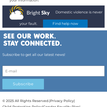
your information.
Domestic violence is never
your fault.
Find help now
Subscribe to get all our latest news!
Subscribe
© 2025 All Rights Reserved.
|
Privacy Policy
|
Child Protection Policy
|
Gender Equality Plan
|