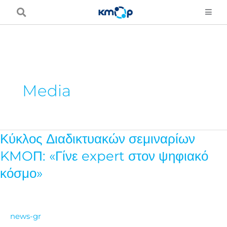
Skip
to
content
Media
Κύκλος Διαδικτυακών σεμιναρίων
Κύκλος
Διαδικτυακών
KMOΠ: «Γίνε expert στον ψηφιακό
σεμιναρίων
κόσμο»
KMOΠ:
«Γίνε
expert
news-gr
στον