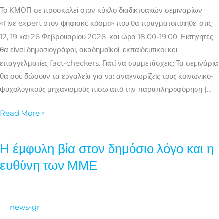
ψηφιακό
Το ΚΜΟΠ σε προσκαλεί στον κύκλο διαδικτυακών σεμιναρίων
κόσμο»
«Γίνε expert στον ψηφιακό κόσμο» που θα πραγματοποιηθεί στις
12, 19 και 26 Φεβρουαρίου 2026 και ώρα 18:00-19:00. Εισηγητές
θα είναι δημοσιογράφοι, ακαδημαϊκοί, εκπαιδευτικοί και
επαγγελματίες fact-checkers. Γιατί να συμμετάσχεις; Τα σεμινάρια
θα σου δώσουν τα εργαλεία για να: αναγνωρίζεις τους κοινωνικο-
ψυχολογικούς μηχανισμούς πίσω από την παραπληροφόρηση […]
Read More »
Η έμφυλη βία στον δημόσιο λόγο και η
Η
έμφυλη
ευθύνη των ΜΜΕ
βία
στον
δημόσιο
news-gr
λόγο