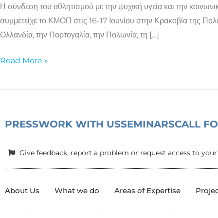
Η σύνδεση του αθλητισμού με την ψυχική υγεία και την κοινω
της
συμμετείχε το ΚΜΟΠ στις 16-17 Ιουνίου στην Κρακοβία της Πο
ψυχικής
Ολλανδία, την Πορτογαλία, την Πολωνία, τη […]
υγείας
Read More »
PRESS
WORK WITH US
SEMINARS
CALL F
Give feedback, report a problem or request access to your
About Us
What we do
Areas of Expertise
Proje