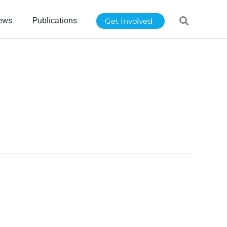
ews
Publications
Get Involved