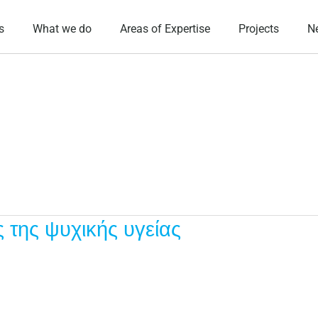
s
What we do
Areas of Expertise
Projects
N
της ψυχικής υγείας