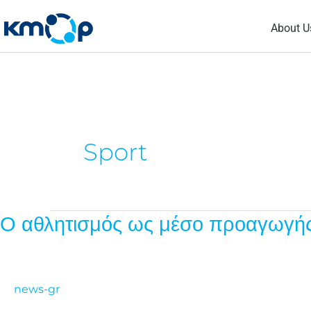
Skip
About U
to
content
Sport
Ο αθλητισμός ως μέσο προαγωγής 
Ο
αθλητισμός
ως
μέσο
news-gr
προαγωγής