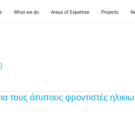
s
What we do
Areas of Expertise
Projects
N
0
για τους άτυπους φροντιστές ηλικι