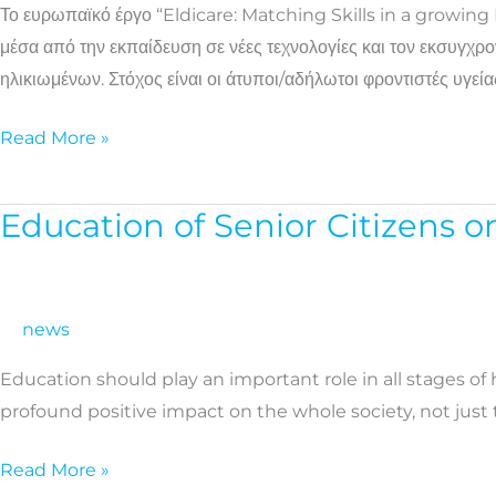
Το ευρωπαϊκό έργο “Eldicare: Matching Skills in a growing
τους
μέσα από την εκπαίδευση σε νέες τεχνολογίες και τον εκσυγχρο
άτυπους
ηλικιωμένων. Στόχος είναι οι άτυποι/αδήλωτοι φροντιστές υγεία
φροντιστές
ηλικιωμένων
Read More »
Education of Senior Citizens o
Education
of
Senior
Citizens
news
on
Education should play an important role in all stages of h
their
profound positive impact on the whole society, not just 
Health
and
Read More »
Wellness