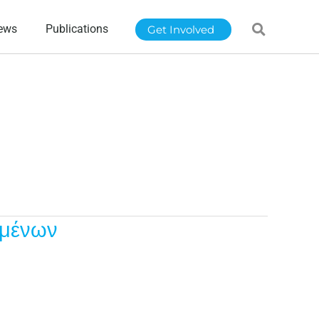
ews
Publications
Get Involved
ωμένων