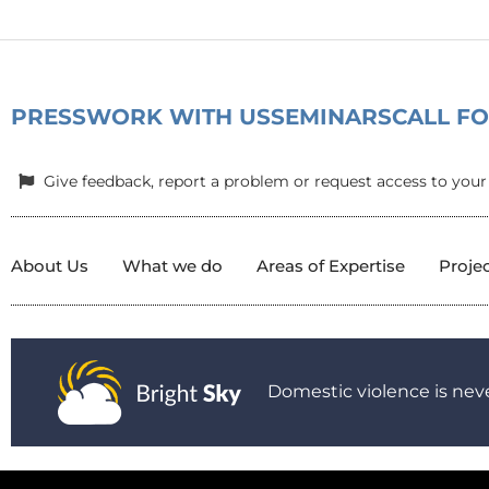
–
Newsletter
#2
PRESS
WORK WITH US
SEMINARS
CALL F
Give feedback, report a problem or request access to your
About Us
What we do
Areas of Expertise
Proje
Domestic violence is neve
© 2025 All Rights Reserved.
|
Privacy Policy
|
Child Protection P