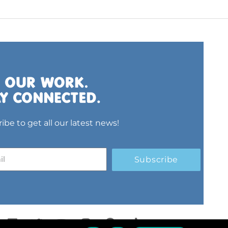
ibe to get all our latest news!
Subscribe
L
T
Y
I
S
T