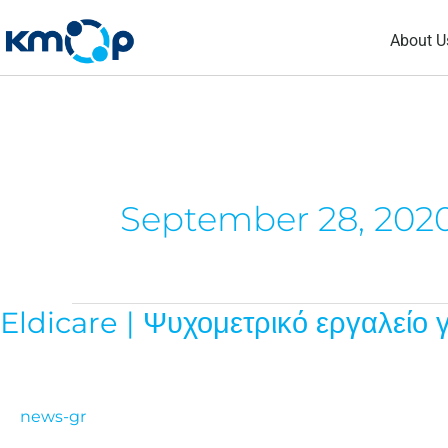
Skip
About U
to
content
September 28, 202
Eldicare | Ψυχομετρικό εργαλείο 
Eldicare
|
Ψυχομετρικό
εργαλείο
news-gr
για