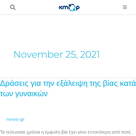
Skip
to
content
November 25, 2021
Δράσεις για την εξάλειψη της βίας κατά
Δράσεις
για
των γυναικών
την
εξάλειψη
της
news-gr
βίας
κατά
Τα τελευταία χρόνια η έμφυλη βία έχει γίνει εντονότερη από ποτέ,