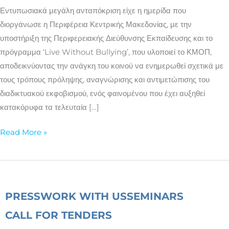
Κουλτούρας»
Εντυπωσιακά μεγάλη ανταπόκριση είχε η ημερίδα που
της
διοργάνωσε η Περιφέρεια Κεντρικής Μακεδονίας, με την
Περιφέρειας
υποστήριξη της Περιφερειακής Διεύθυνσης Εκπαίδευσης και το
Κ.
πρόγραμμα ‘Live Without Bullying’, που υλοποιεί το ΚΜΟΠ,
Μακεδονίας
αποδεικνύοντας την ανάγκη του κοινού να ενημερωθεί σχετικά με
τους τρόπους πρόληψης, αναγνώρισης και αντιμετώπισης του
διαδικτυακού εκφοβισμού, ενός φαινομένου που έχει αυξηθεί
κατακόρυφα τα τελευταία […]
Read More »
PRESS
WORK WITH US
SEMINARS
CALL FOR TENDERS