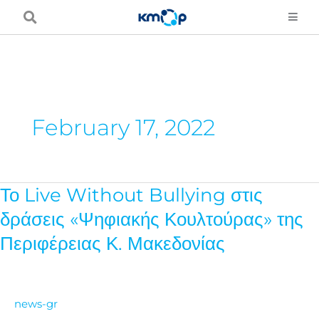
Skip
to
content
February 17, 2022
Το Live Without Bullying στις
Το
Live
δράσεις «Ψηφιακής Κουλτούρας» της
Without
Περιφέρειας Κ. Μακεδονίας
Bullying
στις
δράσεις
news-gr
«Ψηφιακής