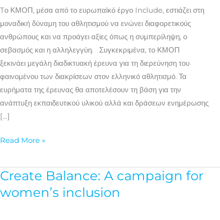
νέων
Tο ΚΜΟΠ, μέσα από το ευρωπαϊκό έργο Include, εστιάζει στη
στον
μοναδική δύναμη του αθλητισμού να ενώνει διαφορετικούς
αθλητισμό
ανθρώπους και να προάγει αξίες όπως η συμπερίληψη, ο
σεβασμός και η αλληλεγγύη. Συγκεκριμένα, το ΚΜΟΠ
ξεκινάει μεγάλη διαδικτυακή έρευνα για τη διερεύνηση του
φαινομένου των διακρίσεων στον ελληνικό αθλητισμό. Τα
ευρήματα της έρευνας θα αποτελέσουν τη βάση για την
ανάπτυξη εκπαιδευτικού υλικού αλλά και δράσεων ενημέρωσης
[…]
Read More »
Create Balance: A campaign for
Create
Balance:
women’s inclusion
A
campaign