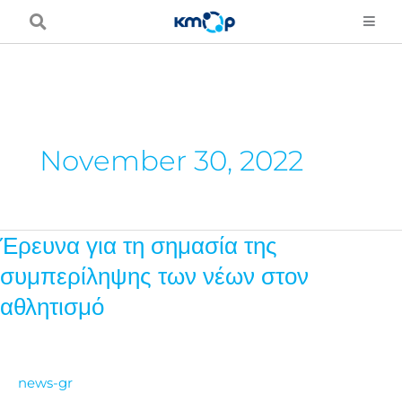
Skip
to
content
November 30, 2022
Έρευνα για τη σημασία της
Έρευνα
για
συμπερίληψης των νέων στον
τη
αθλητισμό
σημασία
της
συμπερίληψης
news-gr
των