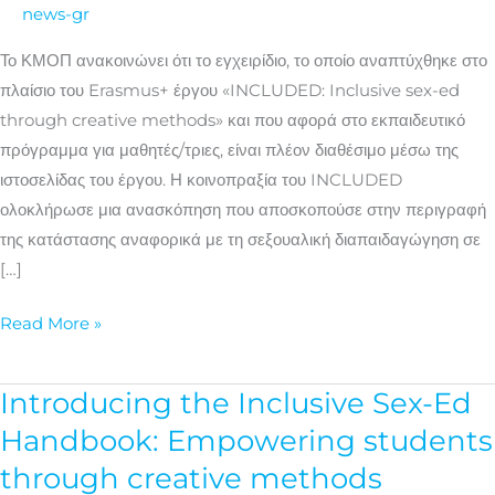
μέσα
news-gr
από
Το ΚΜΟΠ ανακοινώνει ότι το εγχειρίδιο, το οποίο αναπτύχθηκε στο
δημιουργικές
πλαίσιο του Erasmus+ έργου «INCLUDED: Inclusive sex-ed
μεθόδους
through creative methods» και που αφορά στο εκπαιδευτικό
πρόγραμμα για μαθητές/τριες, είναι πλέον διαθέσιμο μέσω της
ιστοσελίδας του έργου. Η κοινοπραξία του INCLUDED
ολοκλήρωσε μια ανασκόπηση που αποσκοπούσε στην περιγραφή
της κατάστασης αναφορικά με τη σεξουαλική διαπαιδαγώγηση σε
[…]
Read More »
Introducing the Inclusive Sex-Ed
Introducing
the
Handbook: Empowering students
Inclusive
through creative methods
Sex-