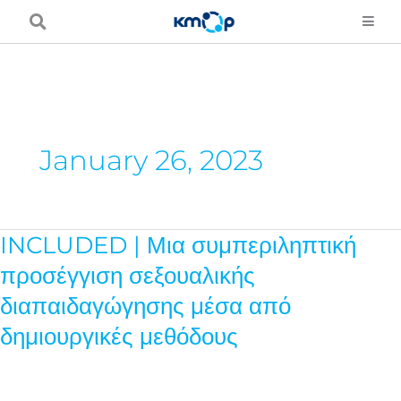
Skip
to
content
January 26, 2023
INCLUDED | Μια συμπεριληπτική
INCLUDED
|
προσέγγιση σεξουαλικής
Μια
διαπαιδαγώγησης μέσα από
συμπεριληπτική
δημιουργικές μεθόδους
προσέγγιση
σεξουαλικής
διαπαιδαγώγησης