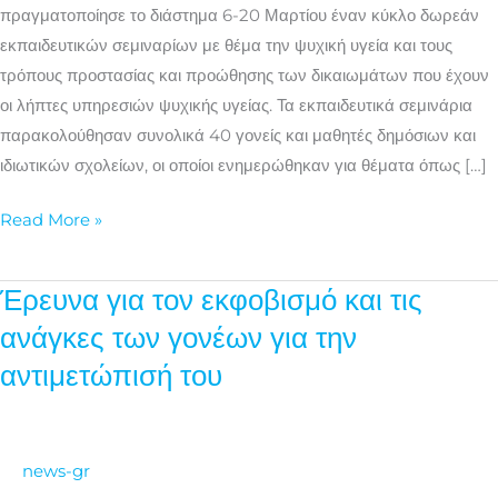
σχολικής
πραγματοποίησε το διάστημα 6-20 Μαρτίου έναν κύκλο δωρεάν
κοινότητας.
εκπαιδευτικών σεμιναρίων με θέμα την ψυχική υγεία και τους
τρόπους προστασίας και προώθησης των δικαιωμάτων που έχουν
οι λήπτες υπηρεσιών ψυχικής υγείας. Τα εκπαιδευτικά σεμινάρια
παρακολούθησαν συνολικά 40 γονείς και μαθητές δημόσιων και
ιδιωτικών σχολείων, οι οποίοι ενημερώθηκαν για θέματα όπως […]
Read More »
Έρευνα για τον εκφοβισμό και τις
Έρευνα
για
ανάγκες των γονέων για την
τον
αντιμετώπισή του
εκφοβισμό
και
τις
news-gr
ανάγκες