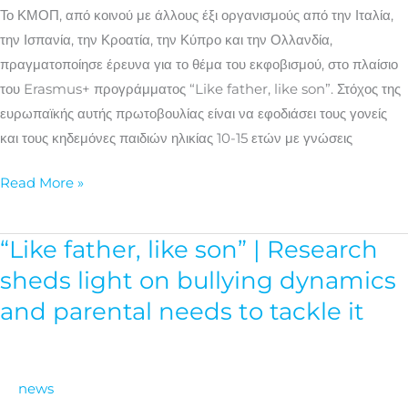
των
Το ΚΜΟΠ, από κοινού με άλλους έξι οργανισμούς από την Ιταλία,
γονέων
την Ισπανία, την Κροατία, την Κύπρο και την Ολλανδία,
για
πραγματοποίησε έρευνα για το θέμα του εκφοβισμού, στο πλαίσιο
την
του Erasmus+ προγράμματος “Like father, like son”. Στόχος της
αντιμετώπισή
ευρωπαϊκής αυτής πρωτοβουλίας είναι να εφοδιάσει τους γονείς
του
και τους κηδεμόνες παιδιών ηλικίας 10-15 ετών με γνώσεις
Read More »
“Like father, like son” | Research
“Like
father,
sheds light on bullying dynamics
like
and parental needs to tackle it
son”
|
Research
news
sheds