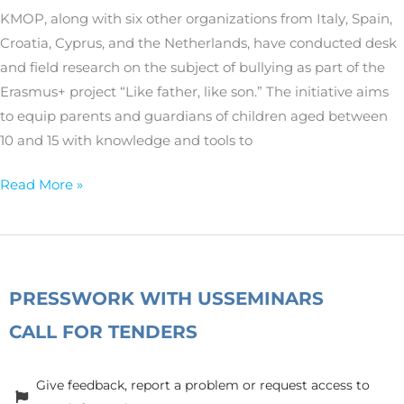
light
KMOP, along with six other organizations from Italy, Spain,
on
Croatia, Cyprus, and the Netherlands, have conducted desk
bullying
and field research on the subject of bullying as part of the
dynamics
Erasmus+ project “Like father, like son.” The initiative aims
and
to equip parents and guardians of children aged between
parental
10 and 15 with knowledge and tools to
needs
to
Read More »
tackle
it
PRESS
WORK WITH US
SEMINARS
CALL FOR TENDERS
Give feedback, report a problem or request access to