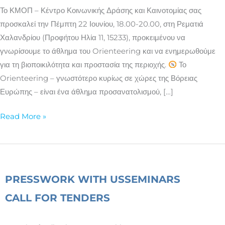
για
Το ΚΜΟΠ – Κέντρο Κοινωνικής Δράσης και Καινοτομίας σας
την
προσκαλεί την Πέμπτη 22 Ιουνίου, 18.00-20.00, στη Ρεματιά
προστασία
Χαλανδρίου (Προφήτου Ηλία 11, 15233), προκειμένου να
της
γνωρίσουμε το άθλημα του Orienteering και να ενημερωθούμε
για τη βιοποικιλότητα και προστασία της περιοχής.
Το
Orienteering – γνωστότερο κυρίως σε χώρες της Βόρειας
Ευρώπης – είναι ένα άθλημα προσανατολισμού, […]
Read More »
PRESS
WORK WITH US
SEMINARS
CALL FOR TENDERS