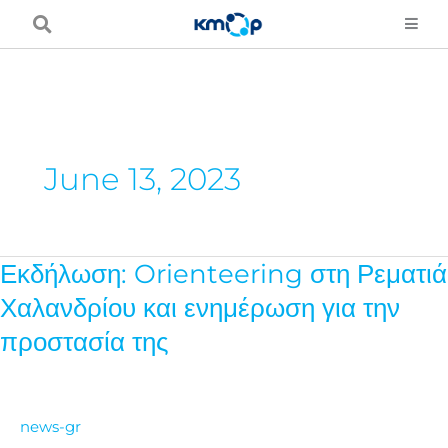
Skip
to
content
June 13, 2023
Εκδήλωση: Orienteering στη Ρεματιά
Εκδήλωση:
Orienteering
Χαλανδρίου και ενημέρωση για την
στη
προστασία της
Ρεματιά
Χαλανδρίου
και
news-gr
ενημέρωση