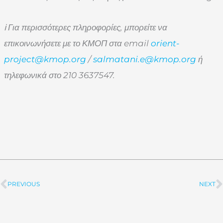
ℹ Για περισσότερες πληροφορίες, μπορείτε να
επικοινωνήσετε με το ΚΜΟΠ στα email
orient-
project@kmop.org
/
salmatani.e@kmop.org
ή
τηλεφωνικά στο 210 3637547.
PREVIOUS
NEXT
Prev