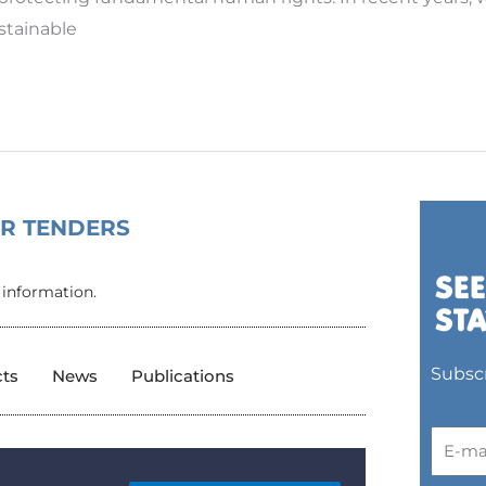
ustainable
OR TENDERS
 information.
Subscr
cts
News
Publications