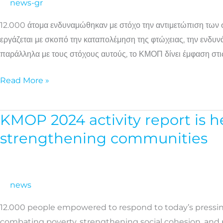
news-gr
το
2024:
12.000 άτομα ενδυναμώθηκαν με στόχο την αντιμετώπιση των 
Με
εργάζεται με σκοπό την καταπολέμηση της φτώχειας, την ενδυ
καινοτομία
παράλληλα με τους στόχους αυτούς, το ΚΜΟΠ δίνει έμφαση στις
και
συνέπεια
Read More »
απέναντι
στις
KMOP 2024 activity report is 
KMOP
σύγχρονες
2024
strengthening communities
κοινωνικές
activity
προκλήσεις
report
is
news
here:
Discover
12.000 people empowered to respond to today’s pressing
our
combating poverty, strengthening social cohesion, and