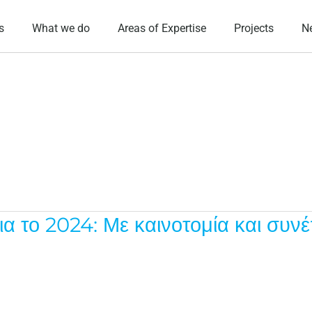
s
What we do
Areas of Expertise
Projects
N
 το 2024: Με καινοτομία και συνέ