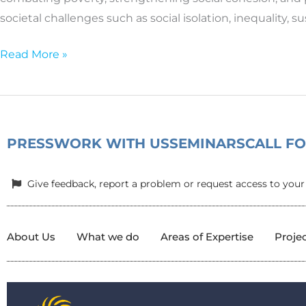
journey
societal challenges such as social isolation, inequality, s
toward
empowering
Read More »
individuals
and
strengthening
communities
PRESS
WORK WITH US
SEMINARS
CALL F
Give feedback, report a problem or request access to your
About Us
What we do
Areas of Expertise
Proje