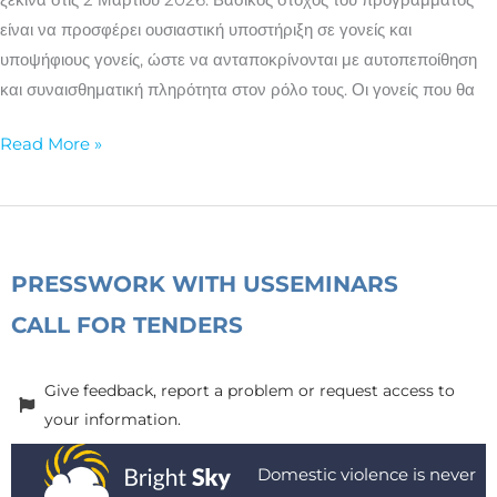
ΚΜΟΠ
είναι να προσφέρει ουσιαστική υποστήριξη σε γονείς και
σε
υποψήφιους γονείς, ώστε να ανταποκρίνονται με αυτοπεποίθηση
συνεργασία
και συναισθηματική πληρότητα στον ρόλο τους. Οι γονείς που θα
με
τον
Read More »
Δήμο
Πειραιά
PRESS
WORK WITH US
SEMINARS
CALL FOR TENDERS
Give feedback, report a problem or request access to
your information.
Domestic violence is never