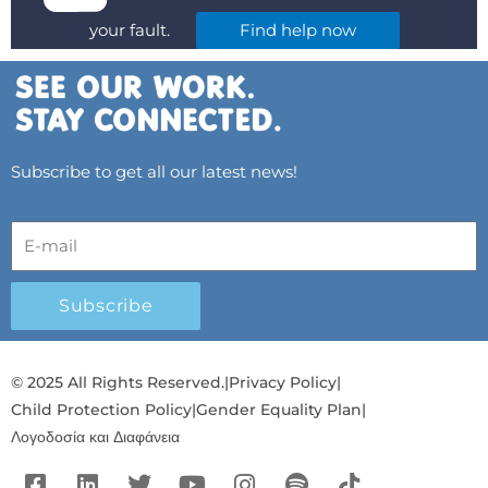
your fault.
Find help now
Subscribe to get all our latest news!
Subscribe
© 2025 All Rights Reserved.
|
Privacy Policy
|
Child Protection Policy
|
Gender Equality Plan
|
Λογοδοσία και Διαφάνεια
F
L
T
Y
I
S
T