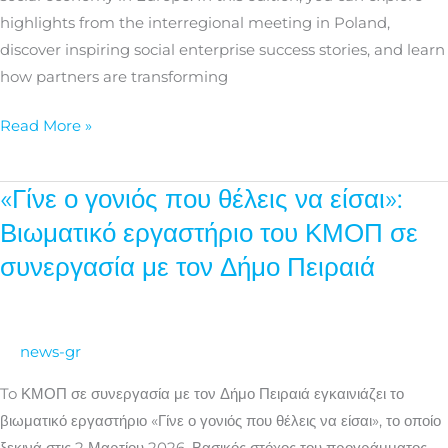
highlights from the interregional meeting in Poland,
discover inspiring social enterprise success stories, and learn
how partners are transforming
Read More »
«Γίνε ο γονιός που θέλεις να είσαι»:
«Γίνε
ο
Βιωματικό εργαστήριο του ΚΜΟΠ σε
γονιός
συνεργασία με τον Δήμο Πειραιά
που
θέλεις
να
news-gr
είσαι»:
Βιωματικό
To ΚΜΟΠ σε συνεργασία με τον Δήμο Πειραιά εγκαινιάζει το
εργαστήριο
βιωματικό εργαστήριο «Γίνε ο γονιός που θέλεις να είσαι», το οποίο
του
ξεκινά στις 2 Μαρτίου 2026. Βασικός στόχος του προγράμματος