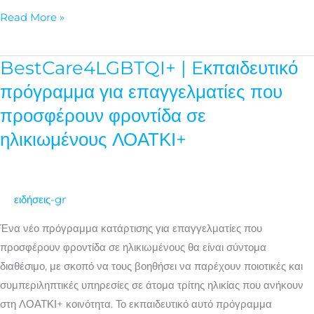
Read More »
BestCare4LGBTQI+ | Eκπαιδευτικό
BestCare4LGBTQI+
|
πρόγραμμα για επαγγελματίες που
Eκπαιδευτικό
προσφέρουν φροντίδα σε
πρόγραμμα
ηλικιωμένους ΛΟΑΤΚΙ+
για
επαγγελματίες
που
προσφέρουν
ειδήσεις-gr
φροντίδα
Ένα νέο πρόγραμμα κατάρτισης για επαγγελματίες που
σε
προσφέρουν φροντίδα σε ηλικιωμένους θα είναι σύντομα
ηλικιωμένους
διαθέσιμο, με σκοπό να τους βοηθήσει να παρέχουν ποιοτικές και
ΛΟΑΤΚΙ+
συμπεριληπτικές υπηρεσίες σε άτομα τρίτης ηλικίας που ανήκουν
στη ΛΟΑΤΚΙ+ κοινότητα. Το εκπαιδευτικό αυτό πρόγραμμα