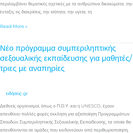
περιλαμβάνει θεματικές σχετικές με τα ανθρώπινα δικαιώματα, την
ένταξη, τις διακρίσεις, την ισότητα, την υγεία, τη
Read More »
Νέο πρόγραμμα συμπεριληπτικής
Νέο
πρόγραμμα
σεξουαλικής εκπαίδευσης για μαθητές/
συμπεριληπτικής
τριες με αναπηρίες
σεξουαλικής
εκπαίδευσης
για
ειδήσεις-gr
μαθητές/
τριες
Διεθνείς οργανισμοί, όπως ο Π.Ο.Υ. και η UNESCO, έχουν
με
απευθύνει πολλές φορές έκκληση για αξιοποίηση Προγραμμάτων
αναπηρίες
Σπουδών Συμπεριληπτικής Σεξουαλικής Εκπαίδευσης, τα οποία θα
απευθύνονται σε ομάδες που κινδυνεύουν από περιθωριοποίηση,