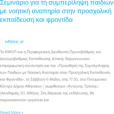
Σεμινάριο για τη συμπερίληψη παιδιών
Σεμινάριο
για
με νοητική αναπηρία στην προσχολική
τη
εκπαίδευση και φροντίδα
συμπερίληψη
παιδιών
με
ειδήσεις-gr
νοητική
αναπηρία
Το ΚΜΟΠ και η Περιφερειακή Διεύθυνση Πρωτοβάθμιας και
στην
Δευτεροβάθμιας Εκπαίδευσης Αττικής διοργανώνουν
προσχολική
επιμορφωτική συνάντηση για την «Προώθηση της Συμπερίληψης
εκπαίδευση
των Παιδιών με Νοητική Αναπηρία στην Προσχολική Εκπαίδευση
και
και Φροντίδα», το Σάββατο 6 Μαΐου, στις 17:30, στο Πνευματικό
φροντίδα
Κέντρο Δήμου Αθηναίων / αμφιθέατρο «Αντώνης Τρίτσης»
(Ακαδημίας 50, Αθήνα). Στη διάρκεια της εκδήλωσης, θα
παρουσιαστούν εργαλεία και
Read More »