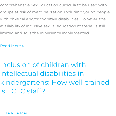
new
comprehensive Sex Education curricula to be used with
training
groups at risk of marginalization, including young people
program
with physical and/or cognitive disabilities. However, the
for
availability of inclusive sexual education material is still
students
limited and so is the experience implemented
Read More »
Inclusion of children with
Inclusion
of
intellectual disabilities in
children
kindergartens: How well-trained
with
is ECEC staff?
intellectual
disabilities
in
kindergartens:
ΤΑ ΝΕΑ ΜΑΣ