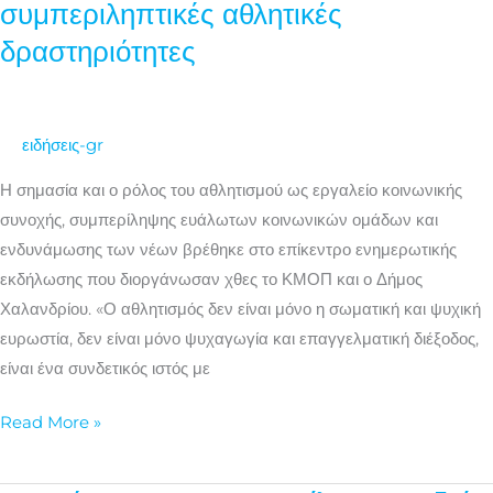
συμπεριληπτικές αθλητικές
να
δραστηριότητες
«υπηρετήσει»
την
κοινωνία;
Δράσεις
ειδήσεις-gr
&
Η σημασία και ο ρόλος του αθλητισμού ως εργαλείο κοινωνικής
εκπαιδευτικά
συνοχής, συμπερίληψης ευάλωτων κοινωνικών ομάδων και
εργαλεία
ενδυνάμωσης των νέων βρέθηκε στο επίκεντρο ενημερωτικής
για
εκδήλωσης που διοργάνωσαν χθες το ΚΜΟΠ και ο Δήμος
συμπεριληπτικές
Χαλανδρίου. «Ο αθλητισμός δεν είναι μόνο η σωματική και ψυχική
αθλητικές
ευρωστία, δεν είναι μόνο ψυχαγωγία και επαγγελματική διέξοδος,
δραστηριότητες
είναι ένα συνδετικός ιστός με
Read More »