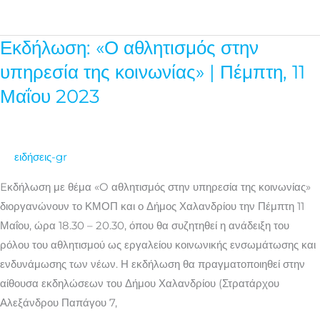
Εκδήλωση: «Ο αθλητισμός στην
Εκδήλωση:
«Ο
υπηρεσία της κοινωνίας» | Πέμπτη, 11
αθλητισμός
Μαΐου 2023
στην
υπηρεσία
της
ειδήσεις-gr
κοινωνίας»
|
Eκδήλωση με θέμα «O αθλητισμός στην υπηρεσία της κοινωνίας»
Πέμπτη,
διοργανώνουν το ΚΜΟΠ και ο Δήμος Χαλανδρίου την Πέμπτη 11
11
Μαΐου, ώρα 18.30 – 20.30, όπου θα συζητηθεί η ανάδειξη του
Μαΐου
ρόλου του αθλητισμού ως εργαλείου κοινωνικής ενσωμάτωσης και
2023
ενδυνάμωσης των νέων. Η εκδήλωση θα πραγματοποιηθεί στην
αίθουσα εκδηλώσεων του Δήμου Χαλανδρίου (Στρατάρχου
Αλεξάνδρου Παπάγου 7,