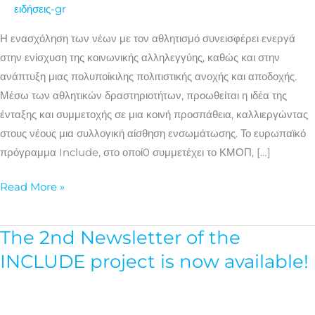
την
ειδήσεις-gr
ένταξη
Η ενασχόληση των νέων με τον αθλητισμό συνεισφέρει ενεργά
και
στην ενίσχυση της κοινωνικής αλληλεγγύης, καθώς και στην
τις
ανάπτυξη μιας πολυποίκιλης πολιτιστικής ανοχής και αποδοχής.
αξίες
Μέσω των αθλητικών δραστηριοτήτων, προωθείται η ιδέα της
στον
ένταξης και συμμετοχής σε μια κοινή προσπάθεια, καλλιεργώντας
νεανικό
στους νέους μια συλλογική αίσθηση ενσωμάτωσης. Το ευρωπαϊκό
αθλητισμό
πρόγραμμα Include, στο οποί0 συμμετέχει το ΚΜΟΠ, […]
Read More »
The 2nd Newsletter of the
The
2nd
INCLUDE project is now available!
Newsletter
of
the