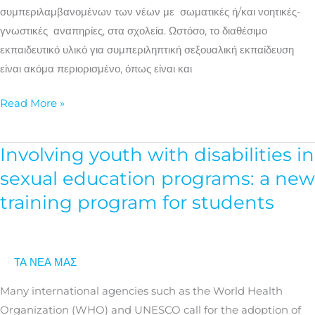
συμπεριλαμβανομένων των νέων με σωματικές ή/και νοητικές-
γνωστικές αναπηρίες, στα σχολεία. Ωστόσο, το διαθέσιμο
εκπαιδευτικό υλικό για συμπεριληπτική σεξουαλική εκπαίδευση
είναι ακόμα περιορισμένο, όπως είναι και
Read More »
Involving youth with disabilities in
Involving
youth
sexual education programs: a new
with
training program for students
disabilities
in
sexual
ΤΑ ΝΕΑ ΜΑΣ
education
programs:
Many international agencies such as the World Health
a
Organization (WHO) and UNESCO call for the adoption of