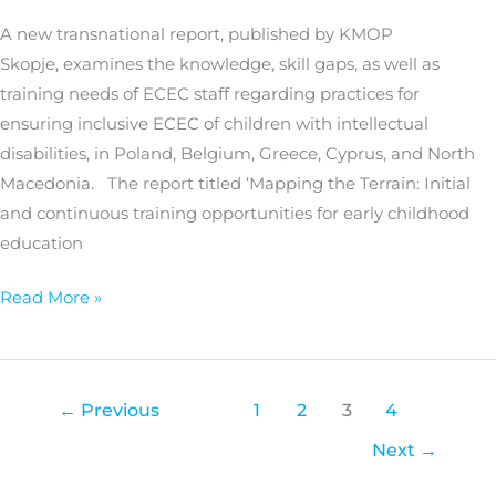
How
A new transnational report, published by KMOP
well-
Skopje, examines the knowledge, skill gaps, as well as
trained
training needs of ECEC staff regarding practices for
is
ensuring inclusive ECEC of children with intellectual
ECEC
disabilities, in Poland, Belgium, Greece, Cyprus, and North
staff?
Macedonia. The report titled ‘Mapping the Terrain: Initial
and continuous training opportunities for early childhood
education
Read More »
←
Previous
1
2
3
4
Next
→