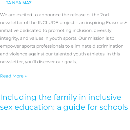
ΤΑ ΝΕΑ ΜΑΣ
INCLUDE
project
We are excited to announce the release of the 2nd
is
newsletter of the INCLUDE project – an inspiring Erasmus+
now
initiative dedicated to promoting inclusion, diversity,
available!
integrity, and values in youth sports. Our mission is to
empower sports professionals to eliminate discrimination
and violence against our talented youth athletes. In this
newsletter, you’ll discover our goals,
Read More »
Including the family in inclusive
Including
the
sex education: a guide for schools
family
in
inclusive