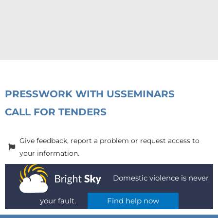
PRESS
WORK WITH US
SEMINARS
CALL FOR TENDERS
Give feedback, report a problem or request access to
your information.
Domestic violence is never
your fault.
Find help now