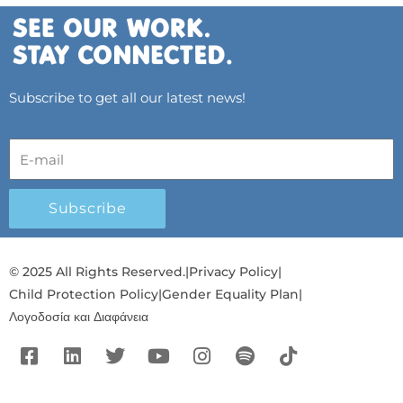
Subscribe to get all our latest news!
Subscribe
© 2025 All Rights Reserved.
|
Privacy Policy
|
Child Protection Policy
|
Gender Equality Plan
|
Λογοδοσία και Διαφάνεια
F
L
T
Y
I
S
T
a
i
w
o
n
p
i
c
n
i
u
s
o
k