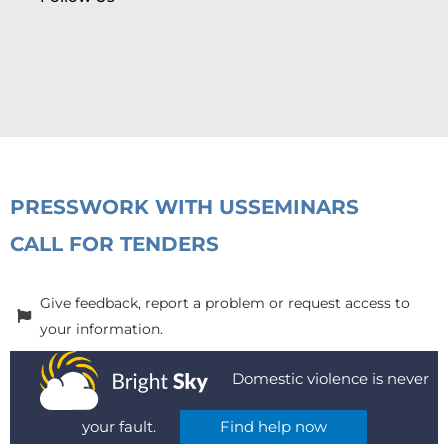
PRESS
WORK WITH US
SEMINARS
CALL FOR TENDERS
Give feedback, report a problem or request access to
your information.
Domestic violence is never
your fault.
Find help now