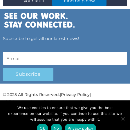
your fault.
Find help now
Subscribe to get all our latest news!
Subscribe
© 2025 All Rights Reserved.
|
Privacy Policy
|
Child Protection Policy
|
Gender Equality Plan
|
We use cookies to ensure that we give you the best
Λογοδοσία και Διαφάνεια
experience on our website. If you continue to use this site we
will assume that you are happy with it.
F
L
T
Y
I
S
T
a
i
w
o
n
p
i
Ok
No
Privacy policy