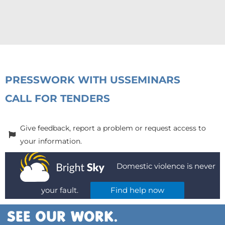
PRESS
WORK WITH US
SEMINARS
CALL FOR TENDERS
Give feedback, report a problem or request access to
your information.
Domestic violence is never
your fault.
Find help now