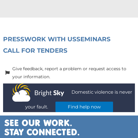
PRESS
WORK WITH US
SEMINARS
CALL FOR TENDERS
Give feedback, report a problem or request access to
your information.
Domestic violence is never
your fault.
Find help now