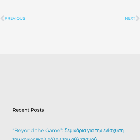
PREVIOUS
NEXT
Prev
Recent Posts
“Beyond the Game”: Σεμινάρια για την ενίσχυση
του κοινωνικού ρόλου του αθλητισμού