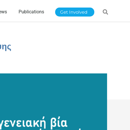
ews
Publications
Get Involved
ψης