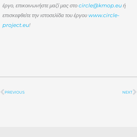
έργο, επικοινωνήστε μαζί μας στο
circle@kmop.eu
ή
επισκεφθείτε την ιστοσελίδα του έργου
www.circle-
project.eu
!
PREVIOUS
NEXT
Prev