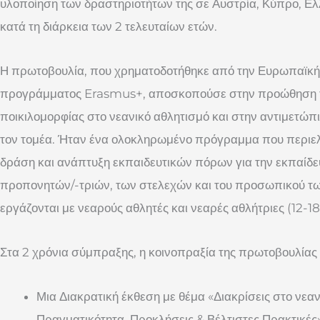
υλοποίηση των δραστηριοτήτων της σε Αυστρία, Κύπρο, Ελλ
κατά τη διάρκεια των 2 τελευταίων ετών.
Η πρωτοβουλία, που χρηματοδοτήθηκε από την Ευρωπαϊκή 
προγράμματος Erasmus+, αποσκοπούσε στην προώθηση τη
ποικιλομορφίας στο νεανικό αθλητισμό και στην αντιμετώπ
τον τομέα. Ήταν ένα ολοκληρωμένο πρόγραμμα που περιε
δράση και ανάπτυξη εκπαιδευτικών πόρων για την εκπαίδε
προπονητών/-τριών, των στελεχών και του προσωπικού τ
εργάζονται με νεαρούς αθλητές και νεαρές αθλήτριες (12-18
Στα 2 χρόνια σύμπραξης, η κοινοπραξία της πρωτοβουλί
Μια Διακρατική έκθεση με θέμα «Διακρίσεις στο νεαν
Πραγματικότητα, Προκλήσεις & Βέλτιστες Πρακτικές