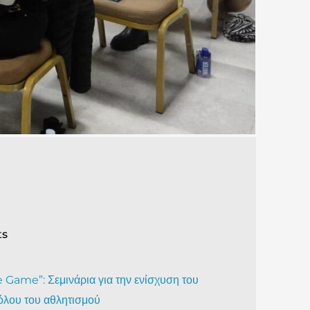
ts
Game”: Σεμινάρια για την ενίσχυση του
όλου του αθλητισμού