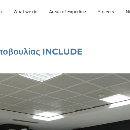
s
What we do
Areas of Expertise
Projects
N
ωτοβουλίας INCLUDE