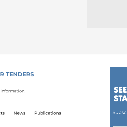
OR TENDERS
 information.
Subscr
cts
News
Publications