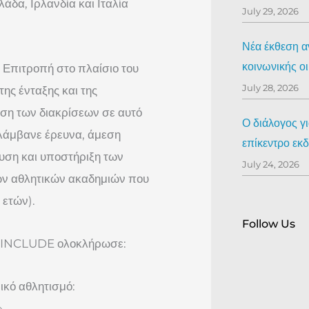
άδα, Ιρλανδία και Ιταλία
July 29, 2026
Νέα έκθεση αν
κοινωνικής ο
Επιτροπή στο πλαίσιο του
July 28, 2026
ς ένταξης και της
ιση των διακρίσεων σε αυτό
Ο διάλογος γ
λάμβανε έρευνα, άμεση
επίκεντρο ε
υση και υποστήριξη των
July 24, 2026
ων αθλητικών ακαδημιών που
 ετών).
Follow Us
ας INCLUDE ολοκλήρωσε:
ικό αθλητισμό:
»