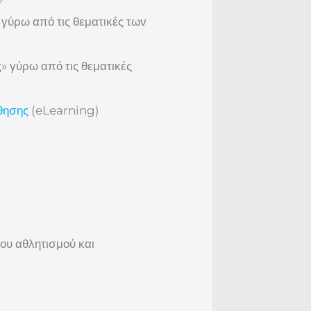
ύρω από τις θεματικές των
 γύρω από τις θεματικές
θησης
(eLearning)
του αθλητισμού και