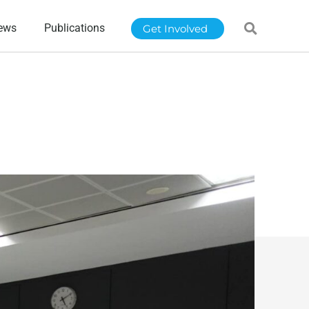
ews
Publications
Get Involved