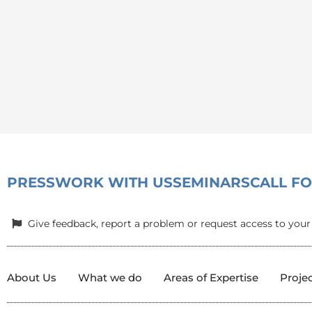
PRESS
WORK WITH US
SEMINARS
CALL F
Give feedback, report a problem or request access to your
About Us
What we do
Areas of Expertise
Proje