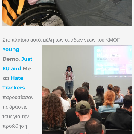
Στο πλαίσιο αυτό, μέλη
των ομάδων νέων του ΚΜΟΠ –
Young
Demo,
Just
EU
and
Me
και
Hate
Trackers
–
παρουσίασαν
τις δράσεις
τους για την
προώθηση