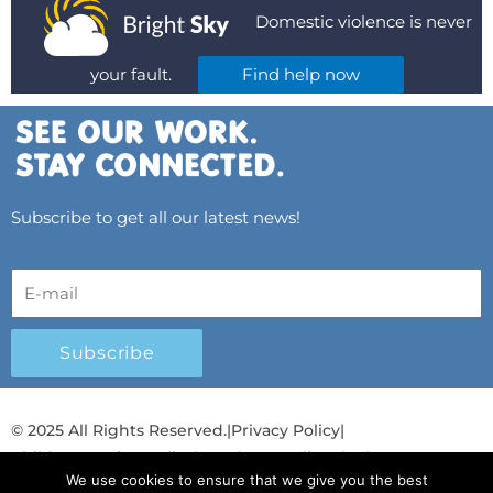
Domestic violence is never
your fault.
Find help now
Subscribe to get all our latest news!
Subscribe
© 2025 All Rights Reserved.
|
Privacy Policy
|
Child Protection Policy
|
Gender Equality Plan
|
We use cookies to ensure that we give you the best
Λογοδοσία και Διαφάνεια