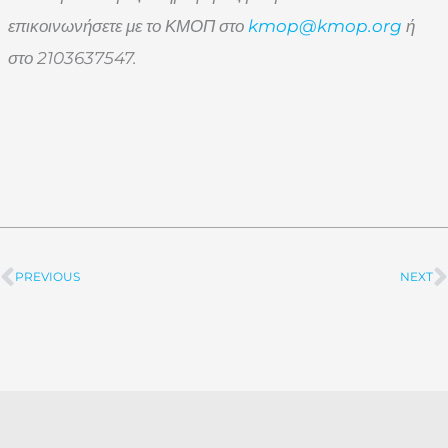
επικοινωνήσετε με το ΚΜΟΠ στο
kmop
@
kmop
.
org
ή
στο 2103637547.
PREVIOUS
NEXT
Prev